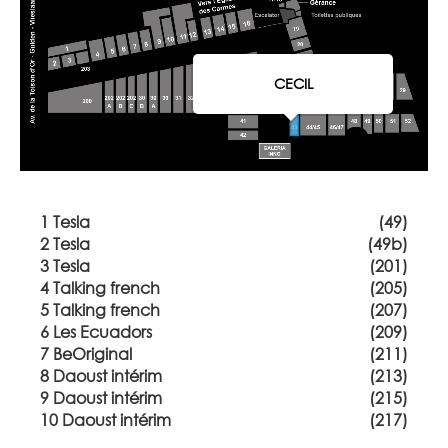
CECIL
1 Tesla
(49)
2 Tesla
(49b)
3 Tesla
(201)
4 Talking french
(205)
5 Talking french
(207)
6 Les Ecuadors
(209)
7 BeOriginal
(211)
8 Daoust intérim
(213)
9 Daoust intérim
(215)
10 Daoust intérim
(217)